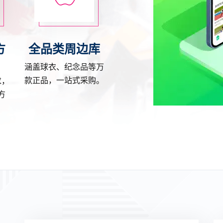
方
全品类周边库
涵盖球衣、纪念品等万
款正品，一站式采购。
求，
方