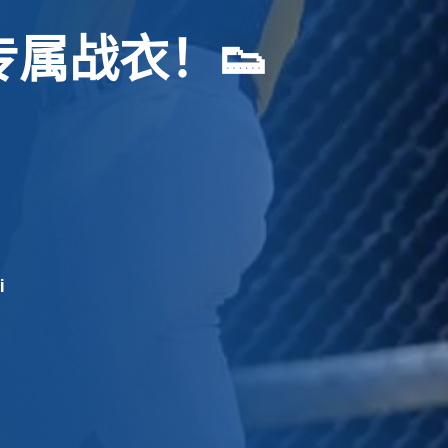
专
属
战
衣
！
👟
i