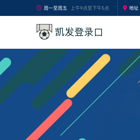
周一至周五
上午9点至下午5点
地址
零时
了
热血
问
re
ling
差直
解
赛
题
xue
shi
播，
我
事，
反
sai
cha
精彩
们
一触
馈
shi
zhi
不错
的
即
yi
bo
过！
产
发！
chu
jing
📺
品
⚽
ji
cai
fa
bu
cuo
guo