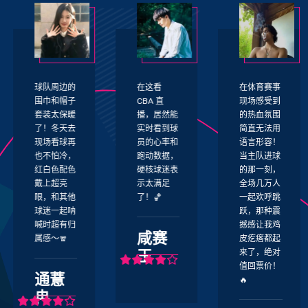
球队周边的
在这看
在体育赛事
围巾和帽子
CBA 直
现场感受到
套装太保暖
播，居然能
的热血氛围
了！冬天去
实时看到球
简直无法用
现场看球再
员的心率和
语言形容！
也不怕冷，
跑动数据，
当主队进球
红白色配色
硬核球迷表
的那一刻，
戴上超亮
示太满足
全场几万人
眼，和其他
了！🏀
一起欢呼跳
球迷一起呐
跃，那种震
喊时超有归
撼感让我鸡
咸赛
属感～🧣
皮疙瘩都起
玉
来了，绝对
值回票价！
通薏
🔥
冉