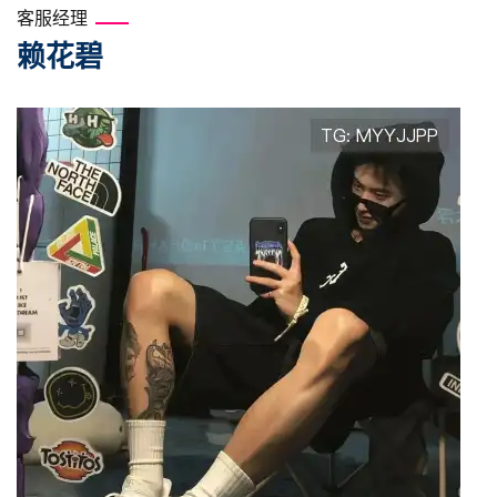
客服经理
赖花碧