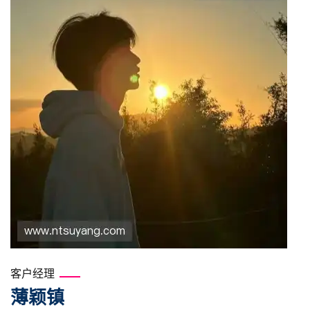
客户经理
薄颖镇