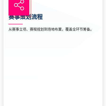
赛事策划流程
从赛事立项、赛程规划到场地布置，覆盖全环节筹备。