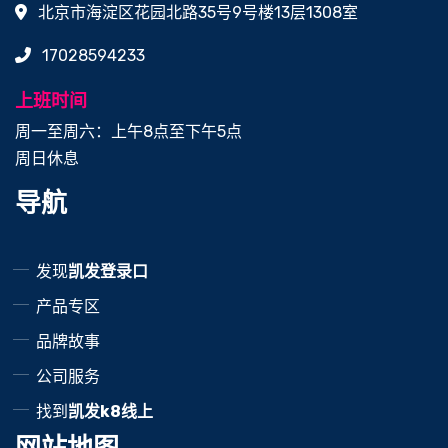
北京市海淀区花园北路35号9号楼13层1308室
17028594233
上班时间
周一至周六：上午8点至下午5点
周日休息
导航
发现
凯发登录口
产品专区
品牌故事
公司服务
找到
凯发k8线上