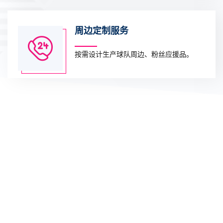
周边定制服务
按需设计生产球队周边、粉丝应援品。