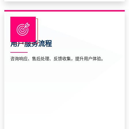
用户服务流程
咨询响应、售后处理、反馈收集，提升用户体验。